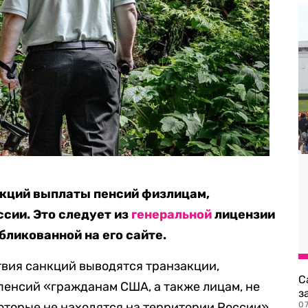
кций выплаты пенсий физлицам,
сии. Это следует из
генеральной
лицензии
бликованной на его сайте.
твия санкций выводятся транзакции,
С
пенсий «гражданам США, а также лицам, не
з
торые не находятся на территории России».
0