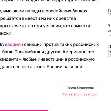
Т
м, имеющим вклады в российских банках,
07
зрешается вывести из них средства
ыть счета, но при условии, что сами эти
В
ч
писки.
07
США
вводили
санкции против таких российских
«
а-банк, Совкомбанк и других. Американские
«
07
езидентам любые инвестиции в российскую
ударственные активы России на своей
Люся Мовсесян
Связаться с автором