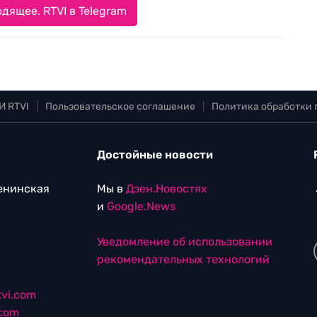
дящее. RTVI в Telegram
И RTVI
|
Пользовательское соглашение
|
Политика обработки
Достойные новости
Ленинская
Мы в
Дзен.Новостях
и
Google.News
Уведомление об использовании
рекомендательных технологий
vi.com
.com