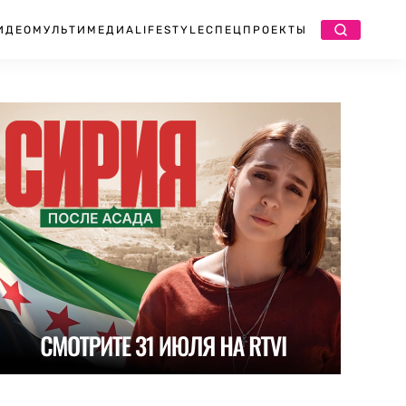
ИДЕО
МУЛЬТИМЕДИА
LIFESTYLE
СПЕЦПРОЕКТЫ