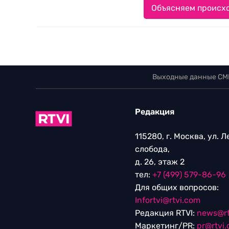
Объясняем происхо
Выходные данные СМ
Редакция
115280, г. Москва, ул. 
слобода,
д. 26, этаж 2
тел:
+7 (499) 579-86-96
Для общих вопросов:
Infortvi@rtvi.com
Редакция RTVI:
news@rt
Маркетинг/PR:
pr@rtvi