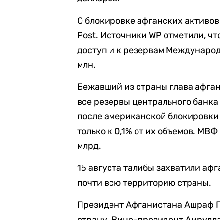
О блокировке афганских активо
Post. Источники WP отметили, ч
доступ и к резервам Международ
млн.
Бежавший из страны глава афган
все резервы центрального банка 
после американской блокировки 
только к 0,1% от их объемов. МВФ
млрд.
15 августа талибы захватили аф
почти всю территорию страны.
Президент Афганистана Ашраф Га
страну. Вице-президент Амрулл