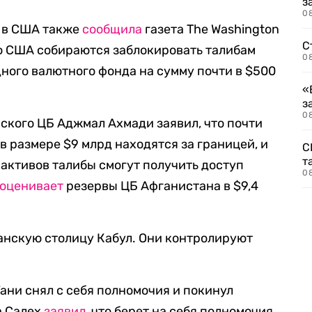
з
08
в в США также
сообщила
газета The Washington
С
то США собираются заблокировать талибам
08
ного валютного фонда на сумму почти в $500
«
з
08
ского ЦБ Аджмал Ахмади заявил, что почти
в размере $9 млрд находятся за границей, и
С
т
активов талибы смогут получить доступ
0
оценивает
резервы ЦБ Афганистана в $9,4
ганскую столицу Кабул. Они контролируют
ни снял с себя полномочия и покинул
а Салех
заявил
, что берет на себя полномочия