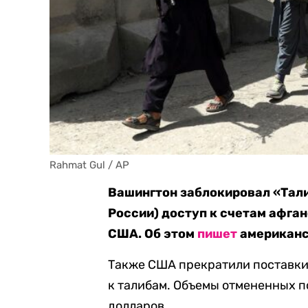
Rahmat Gul / AP
Вашингтон заблокировал «Тали
России) доступ к счетам афга
США. Об этом
пишет
американск
Также США прекратили поставки 
к талибам. Объемы отмененных п
долларов.