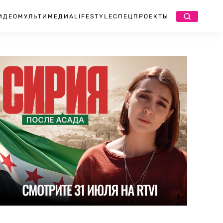
ИДЕО
МУЛЬТИМЕДИА
LIFESTYLE
СПЕЦПРОЕКТЫ