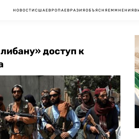
НОВОСТИ
США
ЕВРОПА
ЕВРАЗИЯ
ОБЪЯСНЯЕМ
МНЕНИЯ
В
либану» доступ к
а