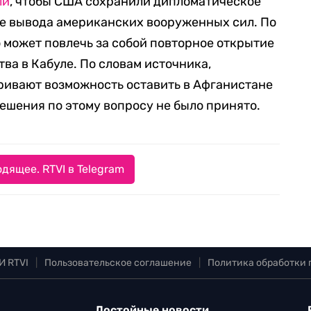
ли
, чтобы США сохранили дипломатическое
ле вывода американских вооруженных сил. По
о может повлечь за собой повторное открытие
а в Кабуле. По словам источника,
ивают возможность оставить в Афганистане
решения по этому вопросу не было принято.
дящее. RTVI в Telegram
И RTVI
|
Пользовательское соглашение
|
Политика обработки
Достойные новости