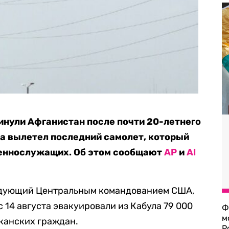
нули Афганистан после почти 20-летнего
ла вылетел последний самолет, который
еннослужащих. Об этом сообщают
AP
и
Al
ндующий Центральным командованием США,
 14 августа эвакуировали из Кабула 79 000
Ф
м
иканских граждан.
Р