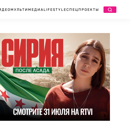
ИДЕО
МУЛЬТИМЕДИА
LIFESTYLE
СПЕЦПРОЕКТЫ