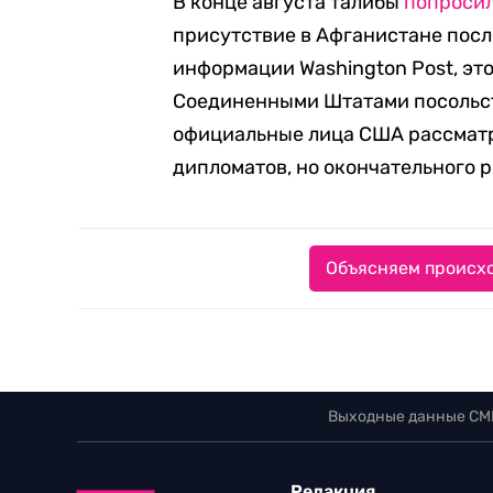
В конце августа талибы
попроси
присутствие в Афганистане пос
информации Washington Post, эт
Соединенными Штатами посольств
официальные лица США рассматр
дипломатов, но окончательного 
Объясняем происхо
Выходные данные СМ
Редакция