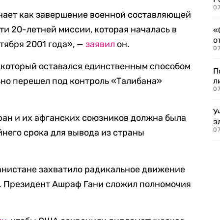
07
чает как завершение военной составляющей
ти 20-летней миссии, которая началась в
«
о
тября 2001 года», —
заявил
он.
07
, который оставался единственным способом
П
ьно перешел под контроль «Талибана»
л
07
У
ран и их афганских союзников должна была
э
07
йнего срока для вывода из страны
ганистане захватило радикальное движение
). Президент Ашраф Гани сложил полномочия