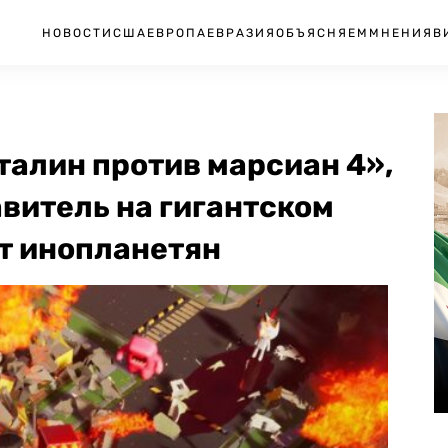
НОВОСТИ
США
ЕВРОПА
ЕВРАЗИЯ
ОБЪЯСНЯЕМ
МНЕНИЯ
В
алин против марсиан 4»,
авитель на гигантском
т инопланетян