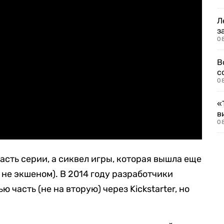
Л
з
0
В
с
0
«
в
0
часть серии, а сиквел игры, которая вышла еще
а не экшеном). В 2014 году разработчики
ю часть (не на вторую) через Kickstarter, но