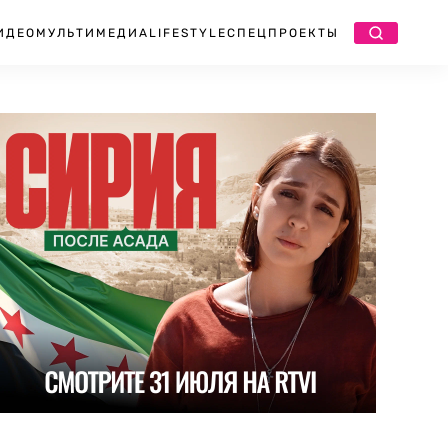
ИДЕО
МУЛЬТИМЕДИА
LIFESTYLE
СПЕЦПРОЕКТЫ