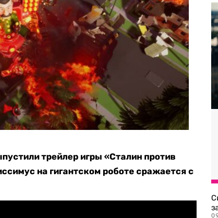
пустили трейлер игры «Сталин против
иссимус на гигантском роботе сражается с
С
з
0