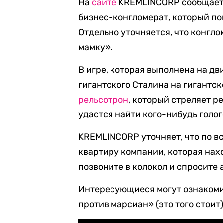
На
сайте
KREMLINCORP сообщаетс
бизнес-конгломерат, который по
Отдельно уточняется, что конгло
мамку».
В игре, которая выполнена на дв
гигантского Сталина на гигантск
рельсотрон
, который стреляет р
удастся найти кого-нибудь голог
KREMLINCORP уточняет, что по в
квартиру компании, которая нах
позвоните в колокол и спросите 
Интересующиеся могут ознакоми
против марсиан» (это того стоит)