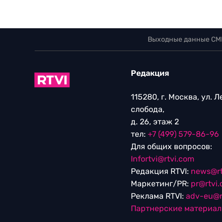
Выходные данные СМ
Редакция
115280, г. Москва, ул. 
слобода,
д. 26, этаж 2
тел:
+7 (499) 579-86-96
Для общих вопросов:
Infortvi@rtvi.com
Редакция RTVI:
news@rt
Маркетинг/PR:
pr@rtvi
Реклама RTVI:
adv-eu@r
Партнерские материа