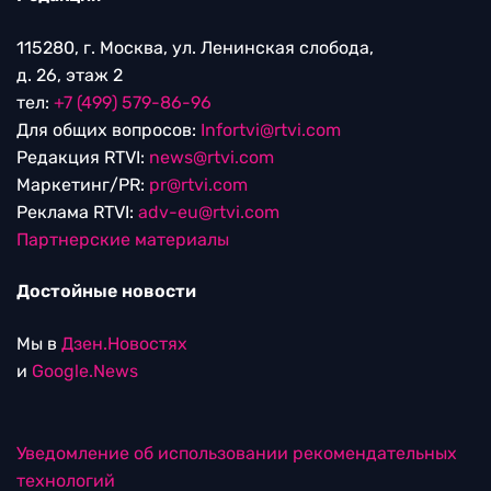
115280, г. Москва, ул. Ленинская слобода,
д. 26, этаж 2
тел:
+7 (499) 579-86-96
Для общих вопросов:
Infortvi@rtvi.com
Редакция RTVI:
news@rtvi.com
Маркетинг/PR:
pr@rtvi.com
Реклама RTVI:
adv-eu@rtvi.com
Партнерские материалы
Достойные новости
Мы в
Дзен.Новостях
и
Google.News
Уведомление об использовании рекомендательных
технологий