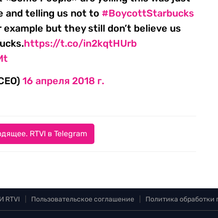
 and telling us not to
#BoycottStarbucks
example but they still don’t believe us
bucks.
https://t.co/in2kqtHUrb
Mt
rCEO)
16 апреля 2018 г.
дящее. RTVI в Telegram
И RTVI
|
Пользовательское соглашение
|
Политика обработки