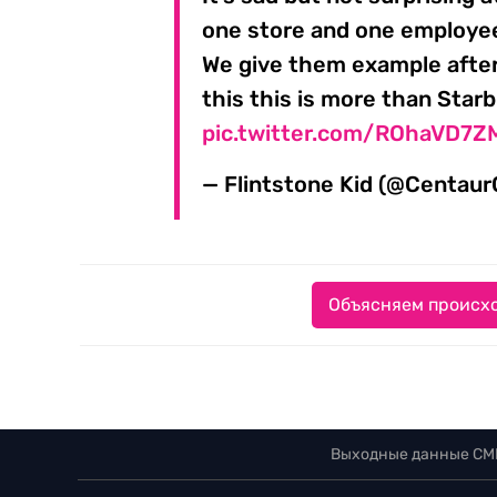
one store and one employee
We give them example after 
this this is more than Star
pic.twitter.com/ROhaVD7Z
— Flintstone Kid (@Centau
Объясняем происхо
Выходные данные СМ