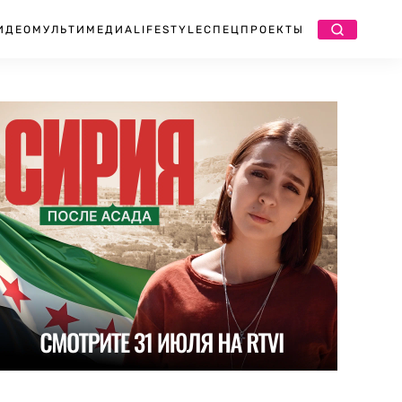
ИДЕО
МУЛЬТИМЕДИА
LIFESTYLE
СПЕЦПРОЕКТЫ