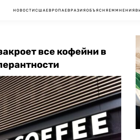
НОВОСТИ
США
ЕВРОПА
ЕВРАЗИЯ
ОБЪЯСНЯЕМ
МНЕНИЯ
В
закроет все кофейни в
олерантности