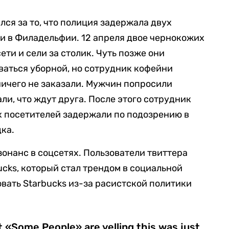
ся за то, что полиция задержала двух
и в Филадельфии. 12 апреля двое чернокожих
ети и сели за столик. Чуть позже они
аться уборной, но сотрудник кофейни
ничего не заказали. Мужчин попросили
али, что ждут друга. После этого сотрудник
х посетителей задержали по подозрению в
ка.
зонанс в соцсетях. Пользователи твиттера
ucks, который стал трендом в социальной
вать Starbucks из-за расистской политики
at «Some People» are yelling this was just