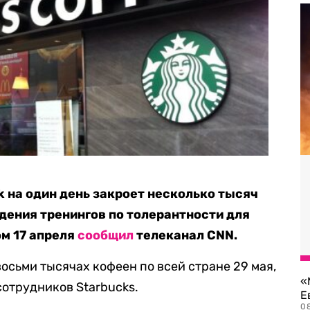
k на один день закроет несколько тысяч
дения тренингов по толерантности для
ом 17 апреля
сообщил
телеканал CNN.
восьми тысячах кофеен по всей стране 29 мая,
«
сотрудников Starbucks.
Е
0