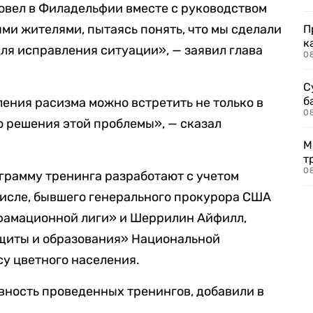
овел в Филадельфии вместе с руководством
ми жителями, пытаясь понять, что мы сделали
П
к
для исправления ситуации», — заявил глава
0
С
б
ления расизма можно встретить не только в
0
ю решения этой проблемы», — сказал
М
т
0
ограмму тренинга разработают с учетом
числе, бывшего генерального прокурора США
фамационной лиги» и Шеррилин Айфилл,
щиты и образования» Национальной
у цветного населения.
вность проведенных тренингов, добавили в