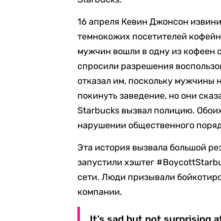
16 апреля Кевин Джонсон извинил
темнокожих посетителей кофейн
мужчин вошли в одну из кофеен с
спросили разрешения воспользов
отказал им, поскольку мужчины 
покинуть заведение, но они сказ
Starbucks вызвал полицию. Обои
нарушении общественного поряд
Эта история вызвала большой ре
запустили хэштег #BoycottStarb
сети. Люди призывали бойкотиро
компании.
It’s sad but not surprising 