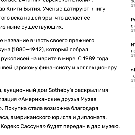
з
07
лав Книги Бытия. Ученые датируют книгу
ого века нашей эры, что делает ее
Р
с
 из ныне существующих.
07
е название в честь своего прежнего
N
уна (1880—1942), который собрал
п
07
укописей на иврите в мире. С 1989 года
швейцарскому финансисту и коллекционеру
«
т
07
, аукционный дом Sotheby’s раскрыл имя
низация «Американские друзья Музея
». Покупка стала возможна благодаря
са, американского юриста и дипломата,
Кодекс Сассуна» будет передан в дар музею.