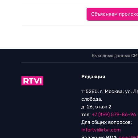
Объясняем происхо
Выходные данные СМ
Редакция
115280, г. Москва, ул. 
слобода,
д. 26, этаж 2
тел:
+7 (499) 579-86-96
Для общих вопросов:
Infortvi@rtvi.com
Редакция RTVI:
news@rt