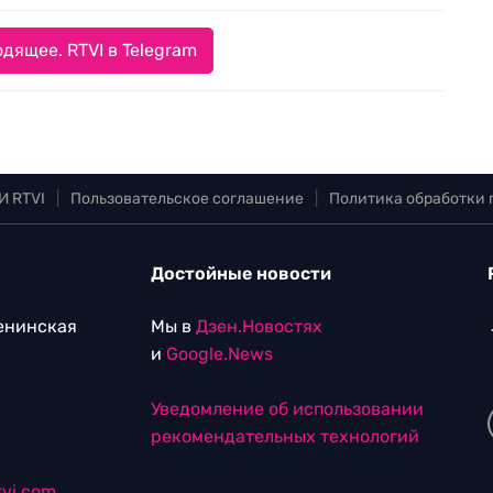
дящее. RTVI в Telegram
И RTVI
|
Пользовательское соглашение
|
Политика обработки
Достойные новости
Ленинская
Мы в
Дзен.Новостях
и
Google.News
Уведомление об использовании
рекомендательных технологий
vi.com