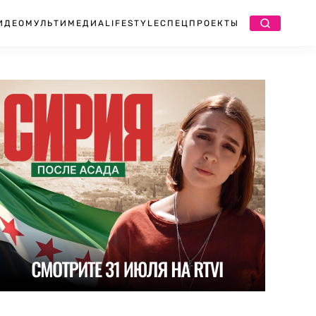
ИДЕО
МУЛЬТИМЕДИА
LIFESTYLE
СПЕЦПРОЕКТЫ