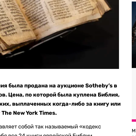
ия была продана на аукционе Sotheby’s в
ов. Цена, по которой была куплена Библия,
ких, выплаченных когда-либо за книгу или
т
The New York Times.
авляет собой так называемый «кодекс
М
ебя все 24 книги еврейской Библии.