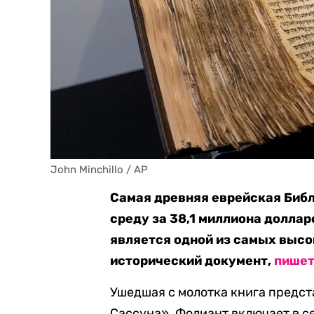
John Minchillo / AP
Самая древняя еврейская Библ
среду за 38,1 миллиона доллар
является одной из самых высо
исторический документ,
пише
Ушедшая с молотка книга предст
Сассуна». Фолиант включает в с