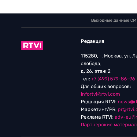
Выходные данные СМ
Редакция
115280, г. Москва, ул. 
слобода,
д. 26, этаж 2
тел:
+7 (499) 579-86-96
Для общих вопросов:
Infortvi@rtvi.com
Редакция RTVI:
news@rt
Маркетинг/PR:
pr@rtvi
Реклама RTVI:
adv-eu@r
Партнерские материа