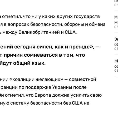
о
0
 отметил, что ни у каких других государств
М
М
я в вопросах безопасности, обороны и обмена
05
ь между Великобританией и США.
Э
о
ений сегодня силен, как и прежде», —
05
ет причин сомневаться в том, что
«
йдут общий язык.
о
05
ении «коалиции желающих» — совместной
ранции по поддержке Украины после
н отметил, что Европа должна усилить свою
жную систему безопасности без США не