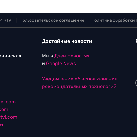
И RTVI
|
Пользовательское соглашение
|
Политика обработки
Достойные новости
Ленинская
Мы в
Дзен.Новостях
и
Google.News
Уведомление об использовании
рекомендательных технологий
vi.com
.com
tvi.com
лы