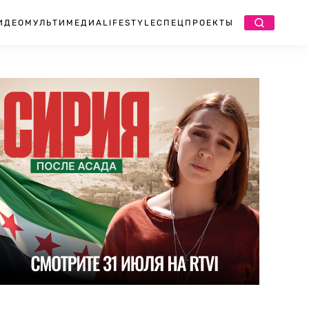
ИДЕО
МУЛЬТИМЕДИА
LIFESTYLE
СПЕЦПРОЕКТЫ