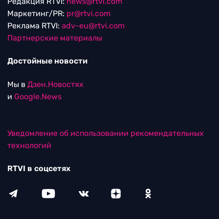
Редакция RTVI:
news@rtvi.com
Маркетинг/PR:
pr@rtvi.com
Реклама RTVI:
adv-eu@rtvi.com
Партнерские материалы
Достойные новости
Мы в
Дзен.Новостях
и
Google.News
Уведомление об использовании рекомендательных
технологий
RTVI в соцсетях