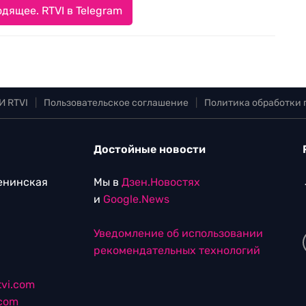
дящее. RTVI в Telegram
И RTVI
|
Пользовательское соглашение
|
Политика обработки
Достойные новости
Ленинская
Мы в
Дзен.Новостях
и
Google.News
Уведомление об использовании
рекомендательных технологий
vi.com
.com