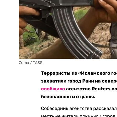
Zuma / TASS
Террористы из «Исламского го
захватили город Ранн на север
сообщило
агентство Reuters с
безопасности страны.
Собеседник агентства рассказал
местные жители покинули город