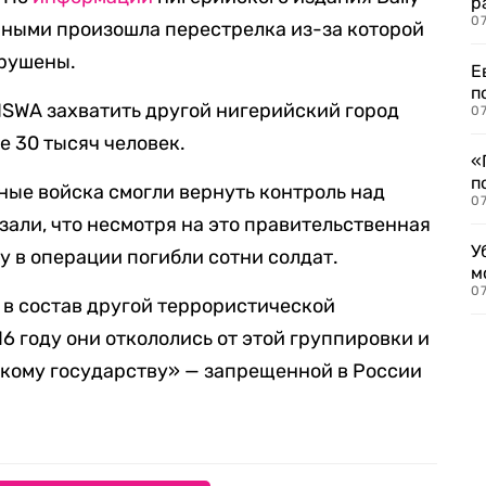
р
07
нными произошла перестрелка из-за которой
зрушены.
Е
п
 ISWA захватить другой нигерийский город
07
е 30 тысяч человек.
«
п
ные войска смогли вернуть контроль над
07
зали, что несмотря на это правительственная
У
у в операции погибли сотни солдат.
м
07
 в состав другой террористической
6 году они откололись от этой группировки и
скому государству» — запрещенной в России