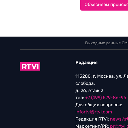
Объясняем происхо
Выходные данные СМ
Редакция
115280, г. Москва, ул. 
слобода,
д. 26, этаж 2
тел:
+7 (499) 579-86-96
Для общих вопросов:
Infortvi@rtvi.com
Редакция RTVI:
news@rt
Маркетинг/PR:
pr@rtvi