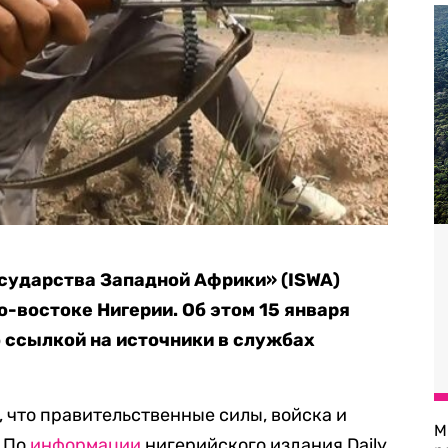
сударства Западной Африки» (ISWA)
о-востоке Нигерии. Об этом 15 января
о ссылкой на источники в службах
, что правительственные силы, войска и
М
. По
информации
нигерийского издания Daily