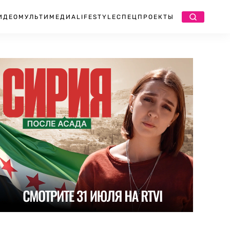
ИДЕО
МУЛЬТИМЕДИА
LIFESTYLE
СПЕЦПРОЕКТЫ