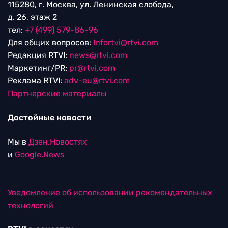
115280, г. Москва, ул. Ленинская слобода,
д. 26, этаж 2
тел:
+7 (499) 579-86-96
Для общих вопросов:
Infortvi@rtvi.com
Редакция RTVI:
news@rtvi.com
Маркетинг/PR:
pr@rtvi.com
Реклама RTVI:
adv-eu@rtvi.com
Партнерские материалы
Достойные новости
Мы в
Дзен.Новостях
и
Google.News
Уведомление об использовании рекомендательных
технологий