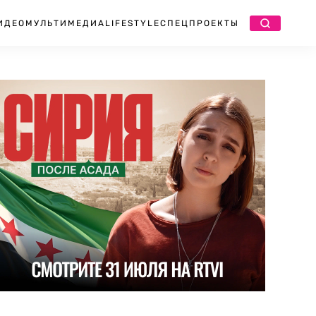
ИДЕО
МУЛЬТИМЕДИА
LIFESTYLE
СПЕЦПРОЕКТЫ