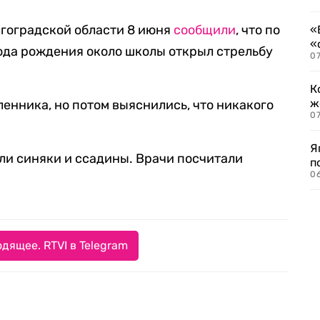
лгоградской области 8 июня
сообщили
, что по
«
«
ода рождения около школы открыл стрельбу
07
К
ж
енника, но потом выяснились, что никакого
0
Я
или синяки и ссадины. Врачи посчитали
п
0
дящее. RTVI в Telegram