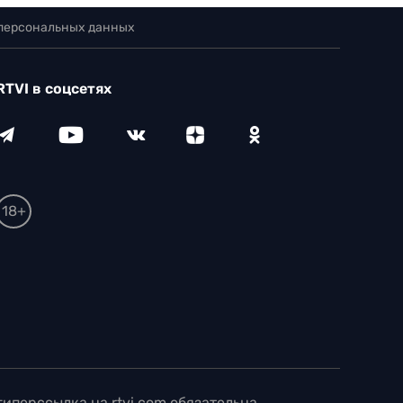
 персональных данных
RTVI в соцсетях
18+
иперссылка на rtvi.com обязательна