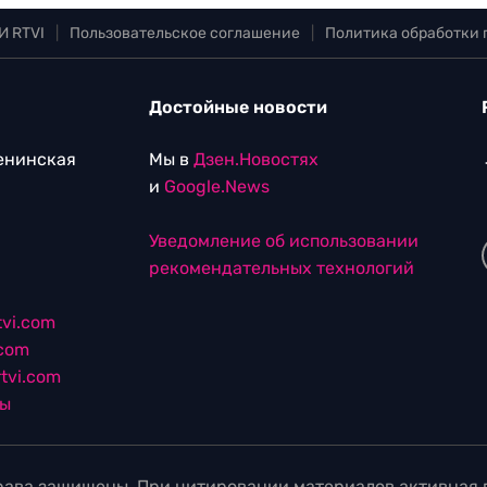
И RTVI
|
Пользовательское соглашение
|
Политика обработки
Достойные новости
Ленинская
Мы в
Дзен.Новостях
и
Google.News
Уведомление об использовании
рекомендательных технологий
vi.com
.com
tvi.com
лы
ава защищены. При цитировании материалов активная г