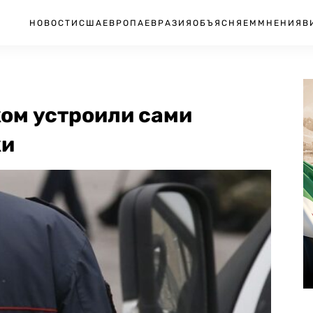
НОВОСТИ
США
ЕВРОПА
ЕВРАЗИЯ
ОБЪЯСНЯЕМ
МНЕНИЯ
В
ком устроили сами
ки