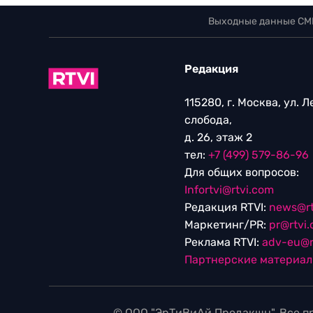
Выходные данные СМ
Редакция
115280, г. Москва, ул. 
слобода,
д. 26, этаж 2
тел:
+7 (499) 579-86-96
Для общих вопросов:
Infortvi@rtvi.com
Редакция RTVI:
news@rt
Маркетинг/PR:
pr@rtvi
Реклама RTVI:
adv-eu@r
Партнерские материа
© ООО "ЭрТиВиАй Продакшн". Все пр