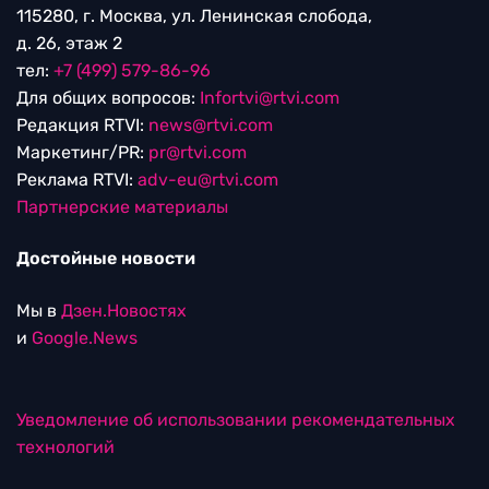
115280, г. Москва, ул. Ленинская слобода,
д. 26, этаж 2
тел:
+7 (499) 579-86-96
Для общих вопросов:
Infortvi@rtvi.com
Редакция RTVI:
news@rtvi.com
Маркетинг/PR:
pr@rtvi.com
Реклама RTVI:
adv-eu@rtvi.com
Партнерские материалы
Достойные новости
Мы в
Дзен.Новостях
и
Google.News
Уведомление об использовании рекомендательных
технологий