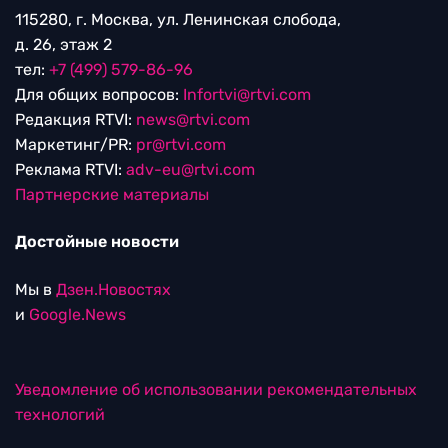
115280, г. Москва, ул. Ленинская слобода,
д. 26, этаж 2
тел:
+7 (499) 579-86-96
Для общих вопросов:
Infortvi@rtvi.com
Редакция RTVI:
news@rtvi.com
Маркетинг/PR:
pr@rtvi.com
Реклама RTVI:
adv-eu@rtvi.com
Партнерские материалы
Достойные новости
Мы в
Дзен.Новостях
и
Google.News
Уведомление об использовании рекомендательных
технологий