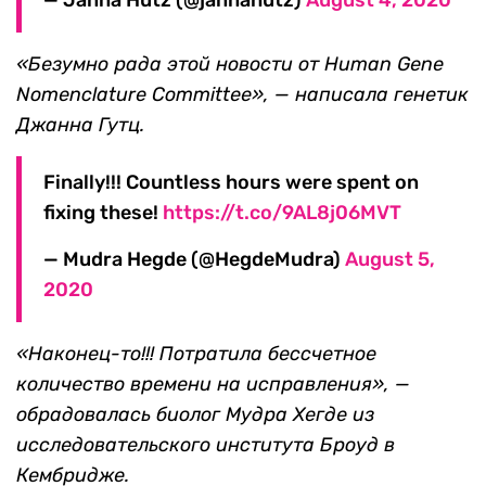
— Janna Hutz (@jannahutz)
August 4, 2020
«Безумно рада этой новости от Human Gene
Nomenclature Committee
», — написала генетик
Джанна Гутц.
Finally!!! Countless hours were spent on
fixing these!
https://t.co/9AL8j06MVT
— Mudra Hegde (@HegdeMudra)
August 5,
2020
«Наконец-то!!! Потратила бессчетное
количество времени на исправления», —
обрадовалась биолог Мудра Хегде из
исследовательского института Броуд в
Кембридже.