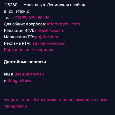
115280, г. Москва, ул. Ленинская слобода,
д. 26, этаж 2
тел:
+7 (499) 579-86-96
Для общих вопросов:
Infortvi@rtvi.com
Редакция RTVI:
news@rtvi.com
Маркетинг/PR:
pr@rtvi.com
Реклама RTVI:
adv-eu@rtvi.com
Партнерские материалы
Достойные новости
Мы в
Дзен.Новостях
и
Google.News
Уведомление об использовании рекомендательных
технологий