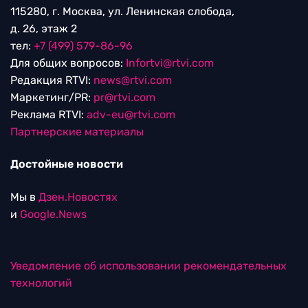
115280, г. Москва, ул. Ленинская слобода,
д. 26, этаж 2
тел:
+7 (499) 579-86-96
Для общих вопросов:
Infortvi@rtvi.com
Редакция RTVI:
news@rtvi.com
Маркетинг/PR:
pr@rtvi.com
Реклама RTVI:
adv-eu@rtvi.com
Партнерские материалы
Достойные новости
Мы в
Дзен.Новостях
и
Google.News
Уведомление об использовании рекомендательных
технологий