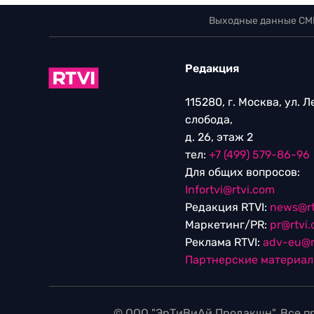
Выходные данные СМ
Редакция
115280, г. Москва, ул. 
слобода,
д. 26, этаж 2
тел:
+7 (499) 579-86-96
Для общих вопросов:
Infortvi@rtvi.com
Редакция RTVI:
news@rt
Маркетинг/PR:
pr@rtvi
Реклама RTVI:
adv-eu@r
Партнерские материа
© ООО "ЭрТиВиАй Продакшн". Все пр