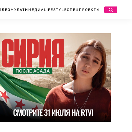
ИДЕО
МУЛЬТИМЕДИА
LIFESTYLE
СПЕЦПРОЕКТЫ