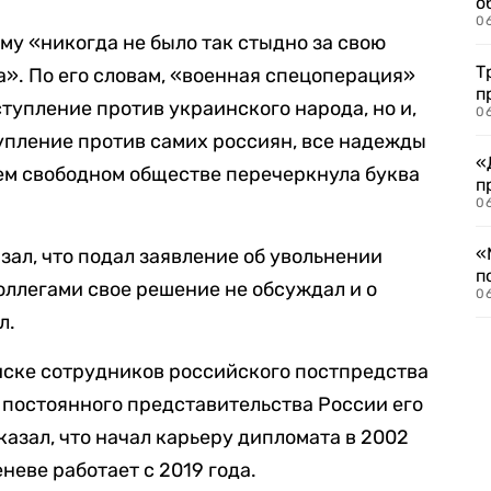
о
06
ему «никогда не было так стыдно за свою
Т
да». По его словам, «военная спецоперация»
п
ступление против украинского народа, но и,
06
упление против самих россиян, все надежды
«
ем свободном обществе перечеркнула буква
п
06
«
ал, что подал заявление об увольнении
п
коллегами свое решение не обсуждал и о
06
л.
иске сотрудников российского постпредства
е постоянного представительства России его
казал, что начал карьеру дипломата в 2002
неве работает с 2019 года.