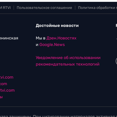
И RTVI
|
Пользовательское соглашение
|
Политика обработки
Достойные новости
Ленинская
Мы в
Дзен.Новостях
и
Google.News
Уведомление об использовании
рекомендательных технологий
vi.com
.com
tvi.com
лы
ава защищены. При цитировании материалов активная г