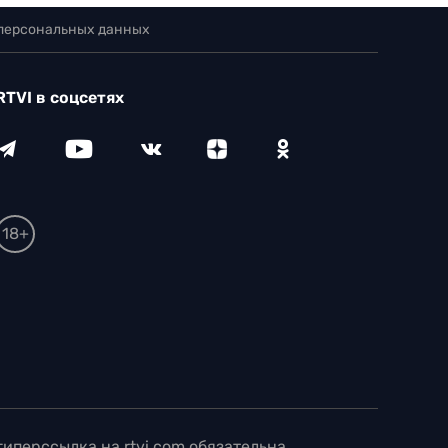
 персональных данных
RTVI в соцсетях
18+
иперссылка на rtvi.com обязательна