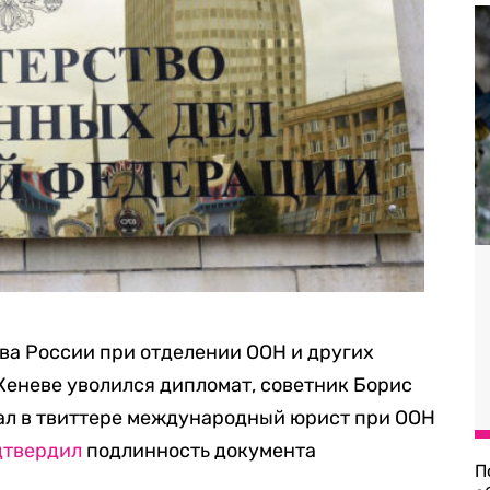
ва России при отделении ООН и других
еневе уволился дипломат, советник Борис
ал в твиттере
международный юрист при ООН
дтвердил
подлинность документа
П