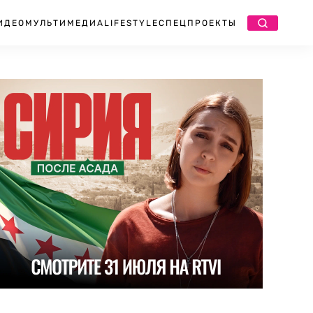
ИДЕО
МУЛЬТИМЕДИА
LIFESTYLE
СПЕЦПРОЕКТЫ