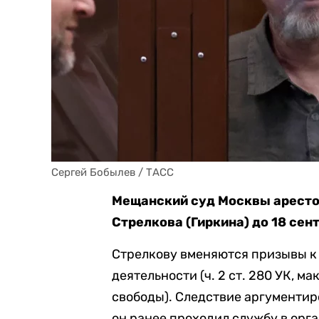
Сергей Бобылев / ТАСС
Мещанский суд Москвы аресто
Стрелкова (Гиркина) до 18 сен
Стрелкову вменяются призывы к
деятельности (ч. 2 ст. 280 УК, 
свободы). Следствие аргументиро
он ранее проходил службу в орг