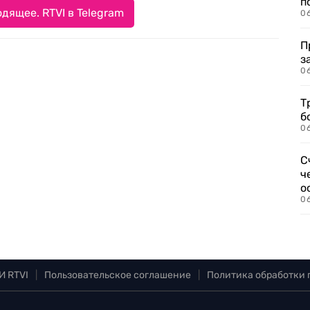
п
дящее. RTVI в Telegram
0
П
з
0
Т
б
0
С
ч
о
0
И RTVI
|
Пользовательское соглашение
|
Политика обработки