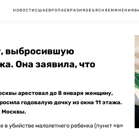
НОВОСТИ
США
ЕВРОПА
ЕВРАЗИЯ
ОБЪЯСНЯЕМ
МНЕНИЯ
В
у, выбросившую
жа. Она заявила, что
осквы арестовал до 8 января женщину,
росила годовалую дочку из окна 11 этажа.
 Москвы.
 в убийстве малолетнего ребенка (пункт «в»