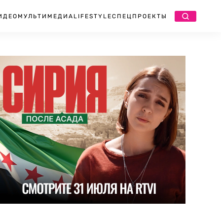
ИДЕО
МУЛЬТИМЕДИА
LIFESTYLE
СПЕЦПРОЕКТЫ