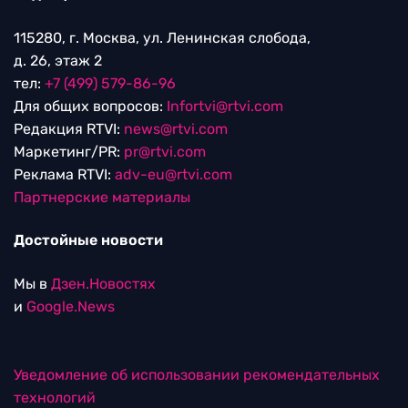
115280, г. Москва, ул. Ленинская слобода,
д. 26, этаж 2
тел:
+7 (499) 579-86-96
Для общих вопросов:
Infortvi@rtvi.com
Редакция RTVI:
news@rtvi.com
Маркетинг/PR:
pr@rtvi.com
Реклама RTVI:
adv-eu@rtvi.com
Партнерские материалы
Достойные новости
Мы в
Дзен.Новостях
и
Google.News
Уведомление об использовании рекомендательных
технологий