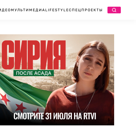
ИДЕО
МУЛЬТИМЕДИА
LIFESTYLE
СПЕЦПРОЕКТЫ