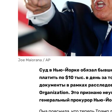
Joe Maiorana / AP
Суд в Нью-Йорке обязал бывш
платить по $10 тыс. в день за 
документы в рамках расследо
Organization. Это признано не
генеральный прокурор Нью-Йо
Она пояснила, что теперь Трамп 