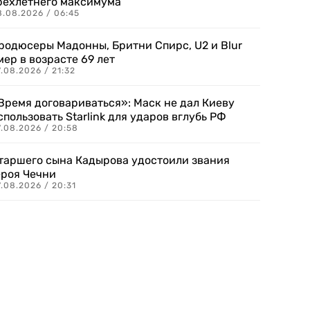
рехлетнего максимума
8.08.2026 / 06:45
родюсеры Мадонны, Бритни Спирс, U2 и Blur
мер в возрасте 69 лет
.08.2026 / 21:32
Время договариваться»: Маск не дал Киеву
спользовать Starlink для ударов вглубь РФ
7.08.2026 / 20:58
таршего сына Кадырова удостоили звания
ероя Чечни
.08.2026 / 20:31