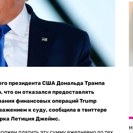
его президента США Дональда Трампа
то, что он отказался предоставлять
вания финансовых операций Trump
уважением к суду, сообщила в твиттере
рка Летиция Джеймс.
М
должен платить эту сумму ежедневно до тех