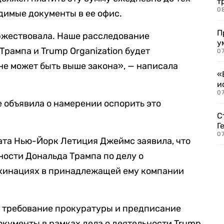
т
0
одимые документы в ее офис.
П
ржествовала. Наше расследование
у
рампа и Trump Organization будет
07
 не может быть выше закона», — написала
«
и
0
 объявила о намерении оспорить это
С
Г
07
ата Нью-Йорк Летиция Джеймс заявила, что
ности Дональда Трампа по делу о
хинациях в принадлежащей ему компании
на требование прокуратуры и предписание
окументы в рамках дела о деятельности Trump