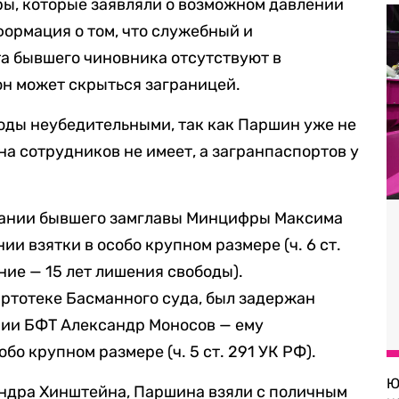
ы, которые заявляли о возможном давлении
формация о том, что служебный и
а бывшего чиновника отсутствуют в
он может скрыться заграницей.
оды неубедительными, так как Паршин уже не
на сотрудников не имеет, а загранпаспортов у
ржании бывшего замглавы Минцифры Максима
и взятки в особо крупном размере (ч. 6 ст.
ние — 15 лет лишения свободы).
артотеке Басманного суда, был задержан
нии БФТ Александр Моносов — ему
бо крупном размере (ч. 5 ст. 291 УК РФ).
Ю
ндра Хинштейна, Паршина взяли с поличным