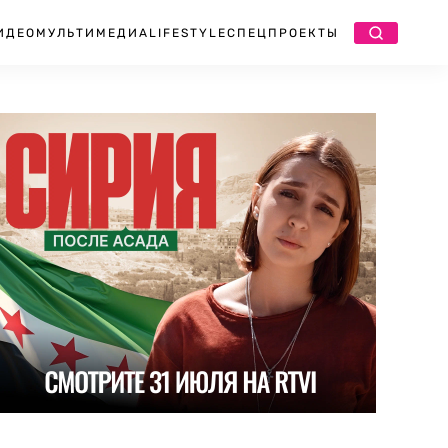
ИДЕО
МУЛЬТИМЕДИА
LIFESTYLE
СПЕЦПРОЕКТЫ