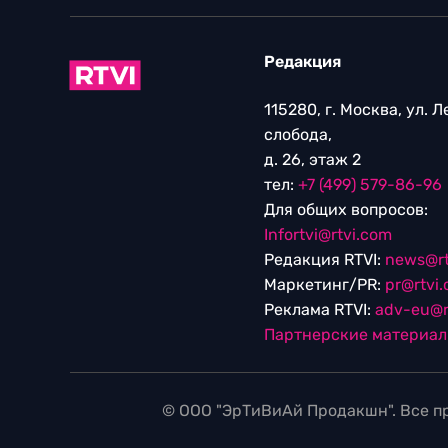
Редакция
115280, г. Москва, ул. 
слобода,
д. 26, этаж 2
тел:
+7 (499) 579-86-96
Для общих вопросов:
Infortvi@rtvi.com
Редакция RTVI:
news@rt
Маркетинг/PR:
pr@rtvi
Реклама RTVI:
adv-eu@r
Партнерские материа
© ООО "ЭрТиВиАй Продакшн". Все пр