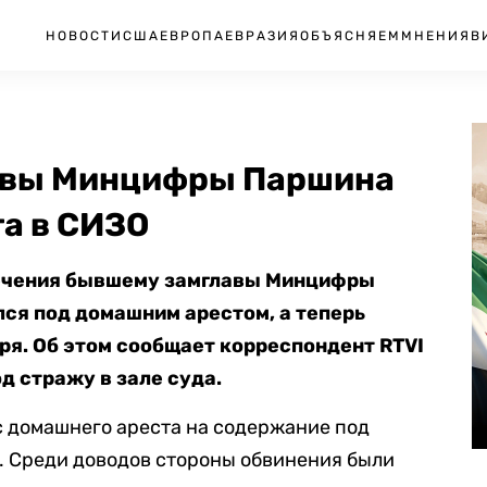
НОВОСТИ
США
ЕВРОПА
ЕВРАЗИЯ
ОБЪЯСНЯЕМ
МНЕНИЯ
В
лавы Минцифры Паршина
та в СИЗО
сечения бывшему замглавы Минцифры
ся под домашним арестом, а теперь
ря. Об этом сообщает корреспондент RTVI
од стражу в зале суда.
с домашнего ареста на содержание под
. Среди доводов стороны обвинения были