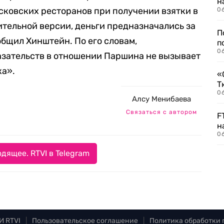
н
осковских ресторанов при получении взятки в
06
ительной версии, деньги предназначались за
П
общил Хинштейн. По его словам,
п
0
азательств в отношении Паршина не вызывает
ка».
«
Т
06
Алсу Менибаева
Связаться с автором
F
н
06
дящее. RTVI в Telegram
И RTVI
|
Пользовательское соглашение
|
Политика обработки