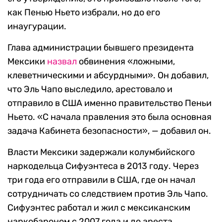
как Пенью Ньето избрали, но до его
инаугурации.
Глава администрации бывшего президента
Мексики
назвал
обвинения «ложными,
клеветническими и абсурдными». Он добавил,
что Эль Чапо выследило, арестовало и
отправило в США именно правительство Пеньи
Ньето. «С начала правления это была основная
задача Кабинета безопасности», — добавил он.
Власти Мексики задержали колумбийского
наркодельца Сифуэнтеса в 2013 году. Через
три года его отправили в США, где он начал
сотрудничать со следствием против Эль Чапо.
Сифуэнтес работал и жил с мексиканским
наркобароном с 2007 года и до ареста