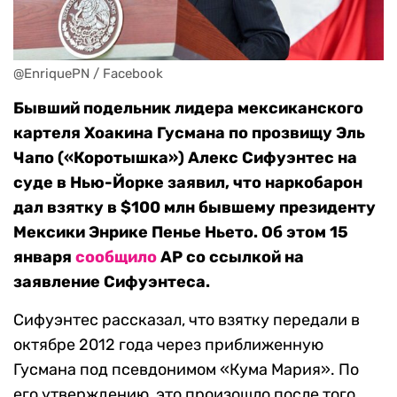
@EnriquePN / Facebook
Бывший подельник лидера мексиканского
картеля Хоакина Гусмана по прозвищу Эль
Чапо («Коротышка») Алекс Сифуэнтес на
суде в Нью-Йорке заявил, что наркобарон
дал взятку в $100 млн бывшему президенту
Мексики Энрике Пенье Ньето. Об этом 15
января
сообщило
AP со ссылкой на
заявление Сифуэнтеса.
Сифуэнтес рассказал, что взятку передали в
октябре 2012 года через приближенную
Гусмана под псевдонимом «Кума Мария». По
его утверждению, это произошло после того,