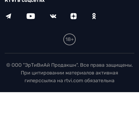
RTVI в соцсетях
18+
© ООО "ЭрТиВиАй Продакшн". Все права защищены.
При цитировании материалов активная
гиперссылка на rtvi.com обязательна