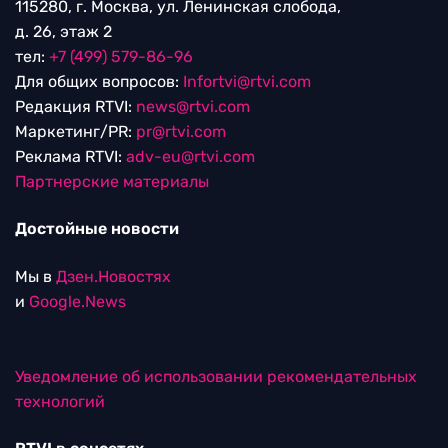
115280, г. Москва, ул. Ленинская слобода,
д. 26, этаж 2
тел:
+7 (499) 579-86-96
Для общих вопросов:
Infortvi@rtvi.com
Редакция RTVI:
news@rtvi.com
Маркетинг/PR:
pr@rtvi.com
Реклама RTVI:
adv-eu@rtvi.com
Партнерские материалы
Достойные новости
Мы в
Дзен.Новостях
и
Google.News
Уведомление об использовании рекомендательных
технологий