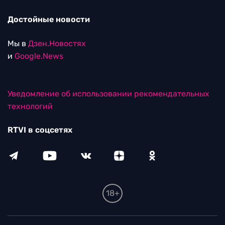
Достойные новости
Мы в
Дзен.Новостях
и
Google.News
Уведомление об использовании рекомендательных
технологий
RTVI в соцсетях
18+