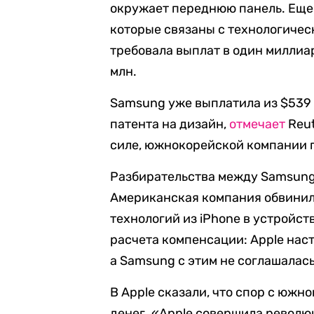
окружает переднюю панель. Еще 
которые связаны с технологичес
требовала выплат в один миллиа
млн.
Samsung уже выплатила из $539
патента на дизайн,
отмечает
Reut
силе, южнокорейской компании п
Разбирательства между Samsung 
Американская компания обвинил
технологий из iPhone в устройст
расчета компенсации: Apple наст
а Samsung с этим не соглашалась
В Apple сказали, что спор с южн
денег. «Apple совершила революц