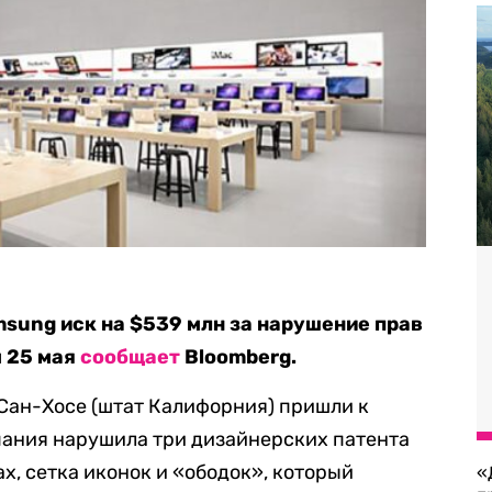
msung иск на $539 млн за нарушение прав
м 25 мая
сообщает
Bloomberg.
Сан-Хосе (штат Калифорния) пришли к
пания нарушила три дизайнерских патента
ах, сетка иконок и «ободок», который
«