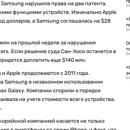
п
Samsung нарушила права на два патента,
06
кими функциями устройств. Изначально Apple
«
рд долларов, а Samsung соглашалась на $28
п
06
 млн на прошлой неделе за нарушения
О
т
ers. Если решение суда Сан-Хосе останется в
06
ридется доплатить еще $140 млн.
«
и Apple продолжаются с 2011 года.
э
06
а Samsung в незаконном использовании
вах Galaxy. Компании спорили о порядке
аивала на учете стоимости всего устройства,
.
окорейской компанией касается не только
ию в смартфонах со своим iPhone, и факт, что