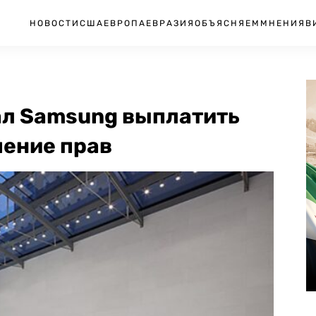
НОВОСТИ
США
ЕВРОПА
ЕВРАЗИЯ
ОБЪЯСНЯЕМ
МНЕНИЯ
В
ал Samsung выплатить
шение прав