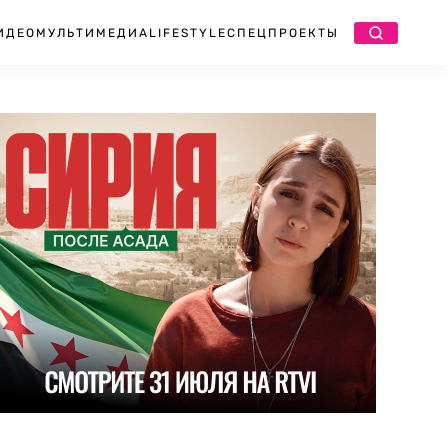
ИДЕО
МУЛЬТИМЕДИА
LIFESTYLE
СПЕЦПРОЕКТЫ