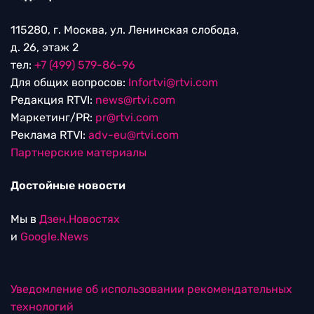
115280, г. Москва, ул. Ленинская слобода,
д. 26, этаж 2
тел:
+7 (499) 579-86-96
Для общих вопросов:
Infortvi@rtvi.com
Редакция RTVI:
news@rtvi.com
Маркетинг/PR:
pr@rtvi.com
Реклама RTVI:
adv-eu@rtvi.com
Партнерские материалы
Достойные новости
Мы в
Дзен.Новостях
и
Google.News
Уведомление об использовании рекомендательных
технологий