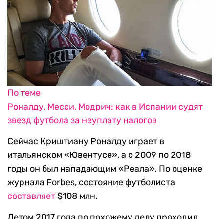
По теме
Роналду, Месси, Модрич: как в Испании судят
звезд футбола за неуплату налогов
Сейчас Криштиану Роналду играет в
итальянском «Ювентусе», а с 2009 по 2018
годы он был нападающим «Реала». По оценке
журнала Forbes, состояние футболиста
составляет
$108 млн.
Летом 2017 года по похожему делу проходил