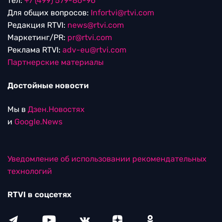
тел:
+7 (499) 579-86-96
Для общих вопросов:
Infortvi@rtvi.com
Редакция RTVI:
news@rtvi.com
Маркетинг/PR:
pr@rtvi.com
Реклама RTVI:
adv-eu@rtvi.com
Партнерские материалы
Достойные новости
Мы в
Дзен.Новостях
и
Google.News
Уведомление об использовании рекомендательных
технологий
RTVI в соцсетях