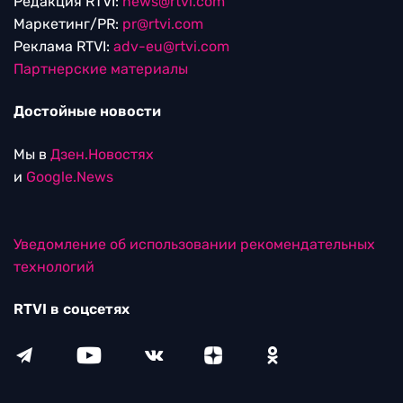
Редакция RTVI:
news@rtvi.com
Маркетинг/PR:
pr@rtvi.com
Реклама RTVI:
adv-eu@rtvi.com
Партнерские материалы
Достойные новости
Мы в
Дзен.Новостях
и
Google.News
Уведомление об использовании рекомендательных
технологий
RTVI в соцсетях