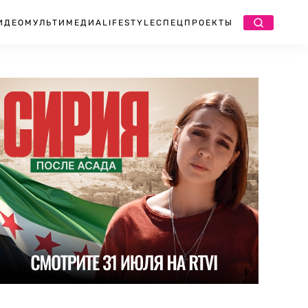
ИДЕО
МУЛЬТИМЕДИА
LIFESTYLE
СПЕЦПРОЕКТЫ