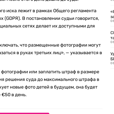
ого иска лежит в рамках Общего регламента
«
з
х (GDPR). В постановлении судьи говорится,
08
циальных сетях делает их доступными для
С
т
0
сключать, что размещенные фотографии могут
заться в руках третьих лиц», — указывается в
У
Б
0
 фотографии или заплатить штраф в размере
ия решения суда до максимального штрафа в
кует новые фото детей в будущем, она будет
€50 в день.