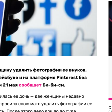
щину удалить фотографии ее внуков,
йсбуке и на платформе Pinterest без
м 21 мая
сообщает
Би-би-си.
тилась ее дочь — две женщины недавно
 просила свою мать удалить фотографии ее
С
ь. После этого дело дошло до суда.
08