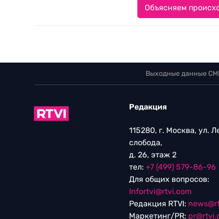
Объясняем происхо
Выходные данные СМ
Редакция
115280, г. Москва, ул. 
слобода,
д. 26, этаж 2
тел:
+7 (499) 579-86-96
Для общих вопросов:
Infortvi@rtvi.com
Редакция RTVI:
news@rt
Маркетинг/PR:
pr@rtvi