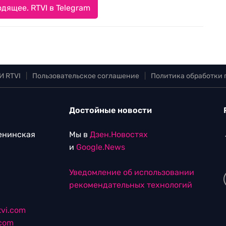
дящее. RTVI в Telegram
И RTVI
|
Пользовательское соглашение
|
Политика обработки
Достойные новости
Ленинская
Мы в
Дзен.Новостях
и
Google.News
Уведомление об использовании
рекомендательных технологий
vi.com
.com