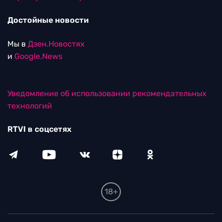
Достойные новости
Мы в
Дзен.Новостях
и
Google.News
Уведомление об использовании рекомендательных
технологий
RTVI в соцсетях
18+