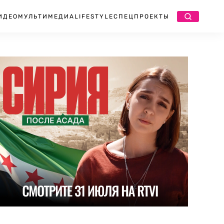
ИДЕО
МУЛЬТИМЕДИА
LIFESTYLE
СПЕЦПРОЕКТЫ