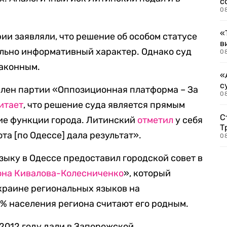
с
0
«
ии заявляли, что решение об особом статусе
в
ельно информативный характер. Однако суд
0
законным.
«
с
член партии «Оппозиционная платформа – За
08
итает
, что решение суда является прямым
С
ие функции города. Литинский
отметил
у себя
Т
та [по Одессе] дала результат».
08
зыку в Одессе предоставил городской совет в
она Кивалова-Колесниченко
», который
краине региональных языков на
0% населения региона считают его родным.
2012 году дали в Запорожской,