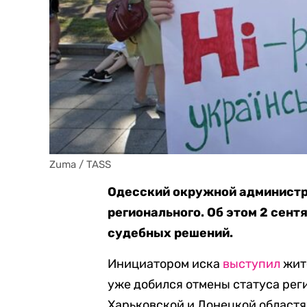
Zuma / TASS
Одесский окружной администр
регионального. Об этом 2 сент
судебных решений.
Инициатором иска
выступил
жите
уже добился отмены статуса реги
Харьковской и Донецкой областя