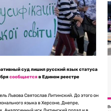
ативный суд лишил русский язык статуса
ября
сообщается
в Едином реестре
ль Львова Святослав Литинский. До этого он
онального языка в Херсоне, Днепре,
В
х. Аналогичный иск Литинский подал и в