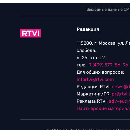
Выходные данные СМ
Редакция
115280, г. Москва, ул. 
слобода,
д. 26, этаж 2
тел:
+7 (499) 579-86-96
Для общих вопросов:
Infortvi@rtvi.com
Редакция RTVI:
news@rt
Маркетинг/PR:
pr@rtvi
Реклама RTVI:
adv-eu@r
Партнерские материа