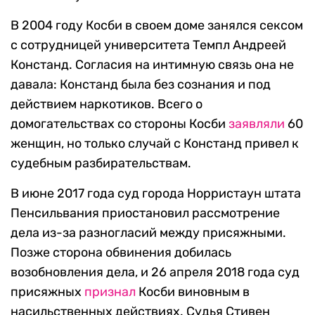
В 2004 году Косби в своем доме занялся сексом
с сотрудницей университета Темпл Андреей
Констанд. Согласия на интимную связь она не
давала: Констанд была без сознания и под
действием наркотиков. Всего о
домогательствах со стороны Косби
заявляли
60
женщин, но только случай с Констанд привел к
судебным разбирательствам.
В июне 2017 года суд города Норристаун штата
Пенсильвания приостановил рассмотрение
дела из-за разногласий между присяжными.
Позже сторона обвинения добилась
возобновления дела, и 26 апреля 2018 года суд
присяжных
признал
Косби виновным в
насильственных действиях. Судья Стивен