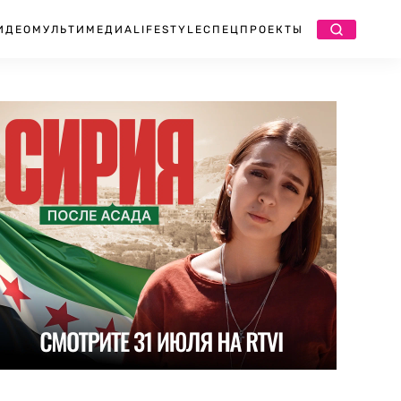
ИДЕО
МУЛЬТИМЕДИА
LIFESTYLE
СПЕЦПРОЕКТЫ