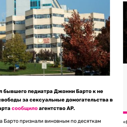
л бывшего педиатра Джонни Барто к не
свободы за сексуальные домогательства в
марта
сообщило
агентство AP.
а Барто признали виновным по десяткам
«