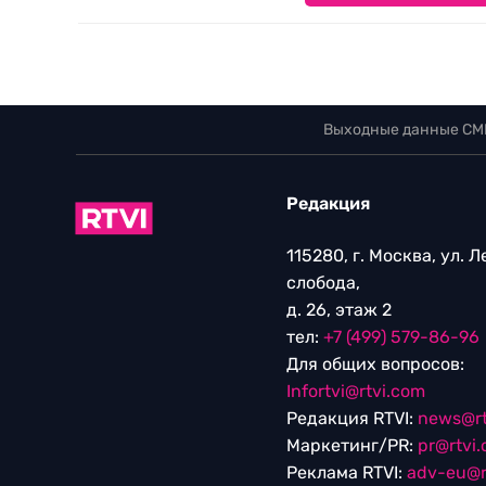
Выходные данные СМ
Редакция
115280, г. Москва, ул. 
слобода,
д. 26, этаж 2
тел:
+7 (499) 579-86-96
Для общих вопросов:
Infortvi@rtvi.com
Редакция RTVI:
news@rt
Маркетинг/PR:
pr@rtvi
Реклама RTVI:
adv-eu@r