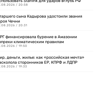
спользовать Starlink для ударов вглубь РФ
7.08.2026 / 20:58
таршего сына Кадырова удостоили звания
ероя Чечни
.08.2026 / 20:31
РГ финансировала бурение в Амазонии
опреки климатическим правилам
.08.2026 / 19:50
ир, деньги, жилье: как «российская мечта»
асколола сторонников ЕР, КПРФ и ЛДПР
.08.2026 / 19:33