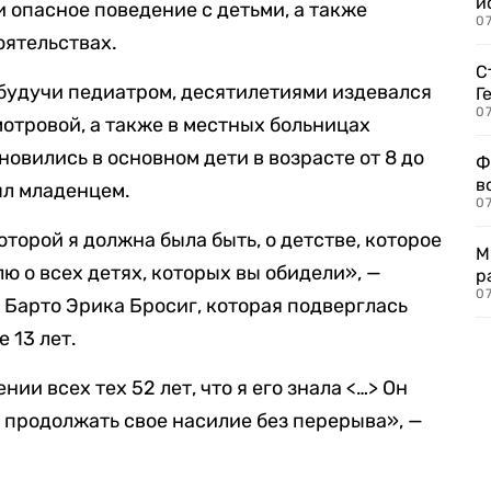
и
 опасное поведение с детьми, а также
0
оятельствах.
С
 будучи педиатром, десятилетиями издевался
Г
07
мотровой, а также в местных больницах
овились в основном дети в возрасте от 8 до
Ф
в
был младенцем.
07
оторой я должна была быть, о детстве, которое
М
лю о всех детях, которых вы обидели», —
р
07
 Барто Эрика Бросиг, которая подверглась
 13 лет.
нии всех тех 52 лет, что я его знала <…> Он
ы продолжать свое насилие без перерыва», —