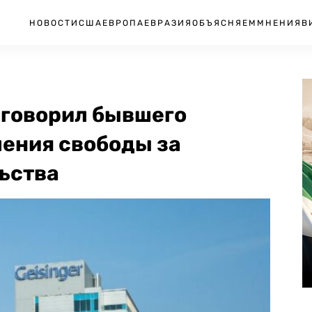
НОВОСТИ
США
ЕВРОПА
ЕВРАЗИЯ
ОБЪЯСНЯЕМ
МНЕНИЯ
В
иговорил бывшего
шения свободы за
ьства