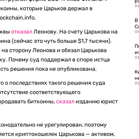
р
06
коины, которые Царьков держал в
ckchain.info.
В
С
сквы
отказал
Леонову. На счету Царькова на
06
ина (сейчас это чуть больше $1,7 тысячи).
П
 на сторону Леонова и обязал Царькова
и
06
ку. Почему суд поддержал в споре истца
сть решения пока не опубликована.
К
н
то о последствиях такого решения суда
06
 отсутствие соответствующего
продавать биткоины,
сказал
изданию юрист
конодательно не урегулирован, поэтому
яется криптокошелек Царькова — активом,