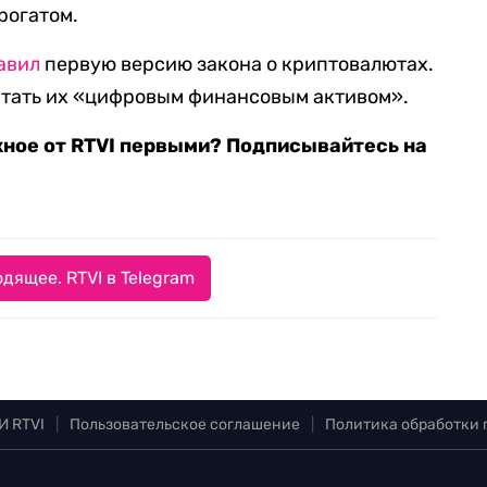
рогатом.
авил
первую версию закона о криптовалютах.
итать их «цифровым финансовым активом».
жное от RTVI первыми? Подписывайтесь на
дящее. RTVI в Telegram
И RTVI
|
Пользовательское соглашение
|
Политика обработки