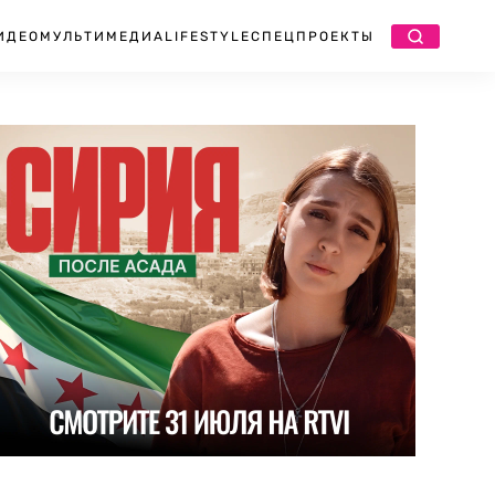
ИДЕО
МУЛЬТИМЕДИА
LIFESTYLE
СПЕЦПРОЕКТЫ