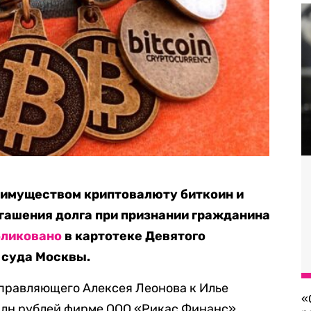
 имуществом криптовалюту биткоин и
огашения долга при признании гражданина
бликовано
в картотеке Девятого
 суда Москвы.
управляющего Алексея Леонова к Илье
«
млн рублей фирме ООО «Рикас Финанс».