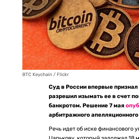
BTC Keychain / Flickr
Суд в России впервые признал
разрешил изымать ее в счет п
банкротом. Решение 7 мая
опу
арбитражного апелляционного
Речь идет об иске финансового 
Царькову, который задолжал 18 