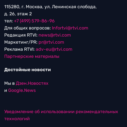
115280, г. Москва, ул. Ленинская слобода,
д. 26, этаж 2
тел:
+7 (499) 579-86-96
Для общих вопросов:
Infortvi@rtvi.com
Редакция RTVI:
news@rtvi.com
Маркетинг/PR:
pr@rtvi.com
Реклама RTVI:
adv-eu@rtvi.com
Партнерские материалы
Достойные новости
Мы в
Дзен.Новостях
и
Google.News
Уведомление об использовании рекомендательных
технологий