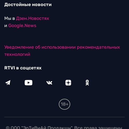
Достойные новости
Мы в
Дзен.Новостях
и
Google.News
Уведомление об использовании рекомендательных
технологий
RTVI в соцсетях
18+
© ООО "ЭрТиВиАй Продакшн". Все права защищены.