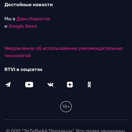
Достойные новости
Мы в
Дзен.Новостях
и
Google.News
Уведомление об использовании рекомендательных
технологий
RTVI в соцсетях
18+
© ООО "ЭрТиВиАй Продакшн". Все права защищены.