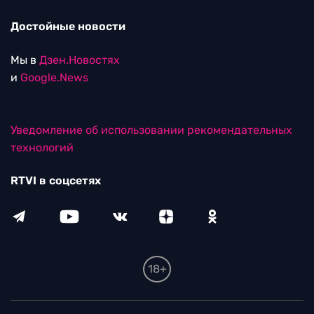
Достойные новости
Мы в
Дзен.Новостях
и
Google.News
Уведомление об использовании рекомендательных
технологий
RTVI в соцсетях
18+