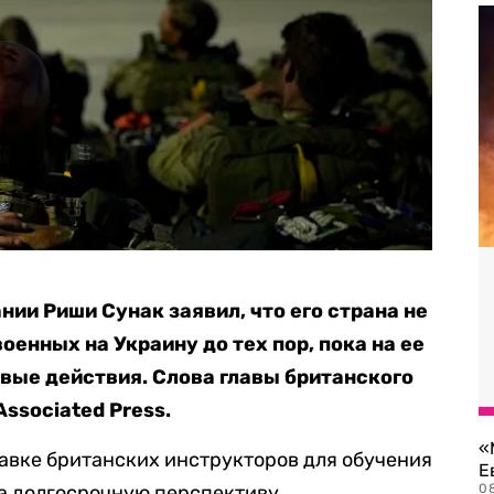
ии Риши Сунак заявил, что его страна не
оенных на Украину до тех пор, пока на ее
вые действия. Слова главы британского
Associated Press.
«
равке британских инструкторов для обучения
Е
а долгосрочную перспективу.
0