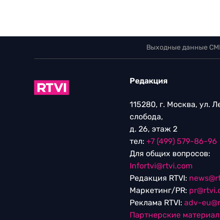
Выходные данные СМ
Редакция
115280, г. Москва, ул. 
слобода,
д. 26, этаж 2
тел:
+7 (499) 579-86-96
Для общих вопросов:
Infortvi@rtvi.com
Редакция RTVI:
news@rt
Маркетинг/PR:
pr@rtvi
Реклама RTVI:
adv-eu@r
Партнерские материа