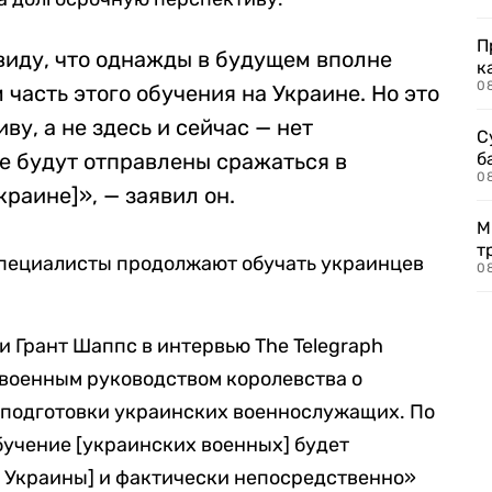
П
виду, что однажды в будущем вполне
к
0
 часть этого обучения на Украине. Но это
у, а не здесь и сейчас — нет
С
е будут отправлены сражаться в
б
0
раине]», — заявил он.
М
т
специалисты продолжают обучать украинцев
0
 Грант Шаппс в интервью The Telegraph
с военным руководством королевства о
 подготовки украинских военнослужащих. По
бучение [украинских военных] будет
и Украины] и фактически непосредственно»