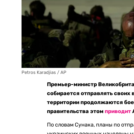
Petros Karadjias / AP
Премьер-министр Великобритан
собирается отправлять своих в
территории продолжаются бое
правительства этом
приводит
По словам Сунака, планы по отп
украинских военных нацелены н