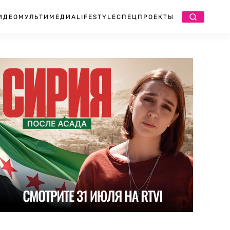
ИДЕО
МУЛЬТИМЕДИА
LIFESTYLE
СПЕЦПРОЕКТЫ