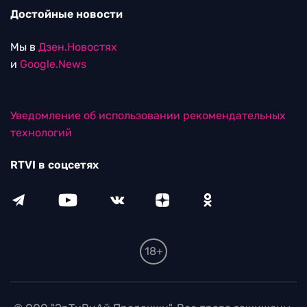
Достойные новости
Мы в
Дзен.Новостях
и
Google.News
Уведомление об использовании рекомендательных
технологий
RTVI в соцсетях
18+