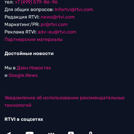
тел:
+7 (499) 579-86-96
Для общих вопросов:
Infortvi@rtvi.com
Редакция RTVI:
news@rtvi.com
Маркетинг/PR:
pr@rtvi.com
Реклама RTVI:
adv-eu@rtvi.com
Партнерские материалы
Достойные новости
Мы в
Дзен.Новостях
и
Google.News
Уведомление об использовании рекомендательных
технологий
RTVI в соцсетях