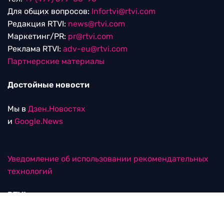
Для общих вопросов:
Infortvi@rtvi.com
Редакция RTVI:
news@rtvi.com
Маркетинг/PR:
pr@rtvi.com
Реклама RTVI:
adv-eu@rtvi.com
Партнерские материалы
Достойные новости
Мы в
Дзен.Новостях
и
Google.News
Уведомление об использовании рекомендательных
технологий
RTVI в соцсетях