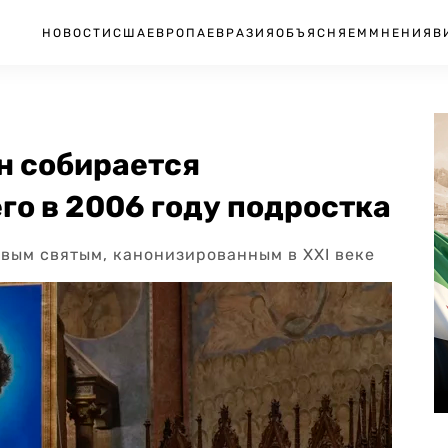
НОВОСТИ
США
ЕВРОПА
ЕВРАЗИЯ
ОБЪЯСНЯЕМ
МНЕНИЯ
В
ан собирается
о в 2006 году подростка
рвым святым, канонизированным в XXI веке