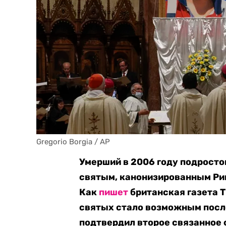
Gregorio Borgia / AP
Умерший в 2006 году подросто
святым, канонизированным Рим
Как
пишет
британская газета T
святых стало возможным после
подтвердил второе связанное с