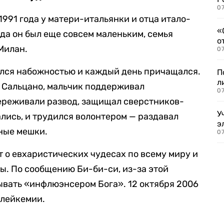
07
1991 года у матери-итальянки и отца итало-
«
да он был еще совсем маленьким, семья
о
Милан.
07
ался набожностью и каждый день причащался.
П
л
я Сальцано, мальчик поддерживал
07
переживали развод, защищал сверстников-
У
ались, и трудился волонтером — раздавал
э
ные мешки.
07
т о евхаристических чудесах по всему миру и
лы. По сообщению Би-би-си, из-за этой
ывать «инфлюэнсером Бога». 12 октября 2006
т лейкемии.