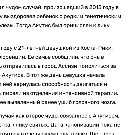
ал чудом случай, произошедший в 2013 году в
у выздоровел ребенок с редким генетическим
езы. Тогда Акутис был причислен к лику
году с 21-летней девушкой из Коста-Рики,
лоренции. Ее семье сообщили, что она в
ь отправилась в город Ассизи помолиться за
 Акутиса. В тот же день девушка начала
к ней вернулась способность двигаться и
выписали из отделения интенсивной терапии.
ее выявленный ранее ушиб головного мозга.
учай как второе чудо, связанное с Акутисом,
тка к лику святых. Дата канонизации пока не
тояться в следующем году, пишет The Times.