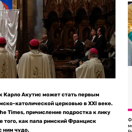
к Карло Акутис может стать первым
ско-католической церковью в ХХI веке.
he Times, причисление подростка к лику
Ф
 того, как папа римский Франциск
м
 ним чудо.
Р