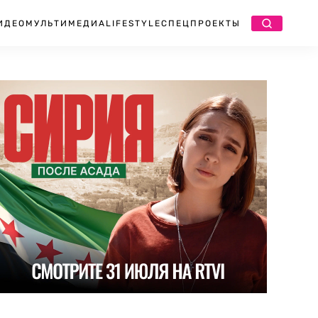
ИДЕО
МУЛЬТИМЕДИА
LIFESTYLE
СПЕЦПРОЕКТЫ