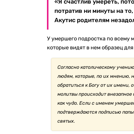
«Я счастлив умереть, пот
потратив ни минуты на то,
Акутис родителям незадол
У умершего подростка по всему 
которые видят в нем образец дл
Согласно католическому учени
людям, которые, по их мнению, 
обратиться к Богу от их имени, 
молитвы происходит внезапное 
как чудо. Если с именем умерше
подтверждаются подписью папы р
святых.