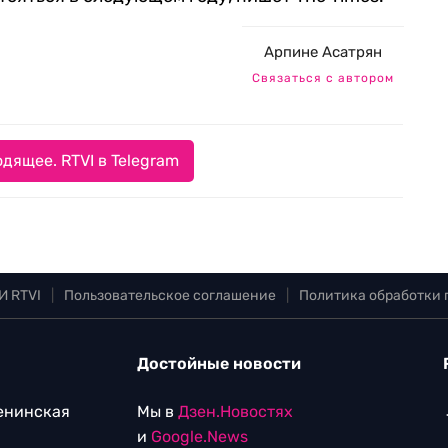
Арпине Асатрян
Связаться с автором
дящее. RTVI в Telegram
И RTVI
|
Пользовательское соглашение
|
Политика обработки
Достойные новости
Ленинская
Мы в
Дзен.Новостях
и
Google.News