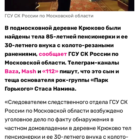
ГСУ СК России по Московской области
В подмосковной деревне Крюково были
найдены тела 85-летней пенсионерки и ее
30-летнего внука с колото-резаными
ранениями,
сообщает
ГСУ СК России по
Московской области. Телеграм-каналы
Baza
,
Mash
и
«112»
пишут, что это сын и
теща основателя рок-группы «Парк
Горького» Стаса Намина.
«Следователем следственного отдела ГСУ СК
России по Московской области возбуждено
уголовное дело по факту обнаружения в
частном домовладении в деревне Крюково тел
пенсионерки и ее 30-летнего внука с колото-