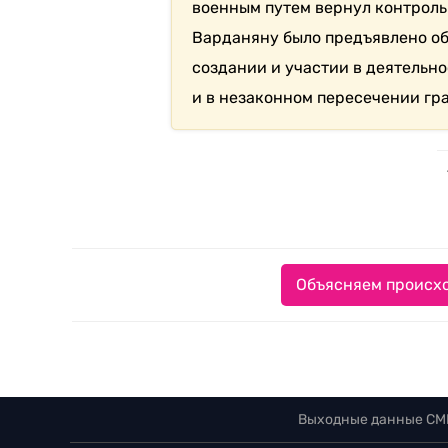
военным путем вернул контроль
Варданяну было предъявлено о
создании и участии в деятель
и в незаконном пересечении гр
Объясняем происхо
Выходные данные СМ