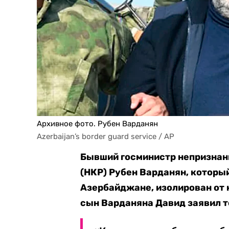
Архивное фото. Рубен Варданян
Azerbaijan’s border guard service / AP
Бывший госминистр непризнан
(НКР) Рубен Варданян, которы
Азербайджане, изолирован от 
сын Варданяна Давид заявил т