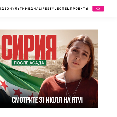
ИДЕО
МУЛЬТИМЕДИА
LIFESTYLE
СПЕЦПРОЕКТЫ