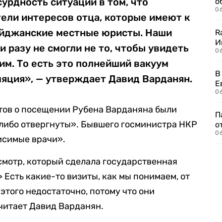
урдность ситуации в том, что
о
06
ели интересов отца, которые имеют к
байджанские местные юристы. Наши
R
И
разу не смогли не то, чтобы увидеть
0
ним. То есть это полнейший вакуум
В
ляция», — утверждает Давид Варданян.
Е
06
стов о посещении Рубена Варданяна были
П
 либо отвергнуты». Бывшего госминистра НКР
о
06
исимые врачи».
осмотр, который сделала государственная
> Есть какие-то визиты, как мы понимаем, от
 этого недостаточно, потому что они
читает Давид Варданян.