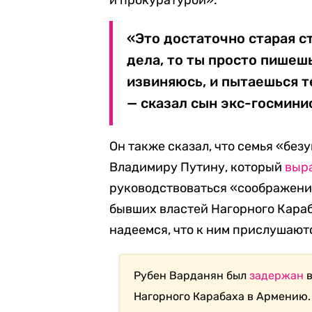
и прокуратурой».
«Это достаточно старая ст
дела, то ты просто пишешь
извиняюсь, и пытаешься т
— сказал сын экс-госмини
Он также сказал, что семья «бе
Владимиру Путину, который
выр
руководствоваться «соображени
бывших властей Нагорного Караб
надеемся, что к ним прислушаютс
Рубен Варданян был
задержан
в
Нагорного Карабаха в Армению.