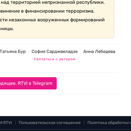
 над территорией непризнанной республики.
бвинение в финансировании терроризма,
ности незаконных вооруженных формирований
аницы.
Татьяна Бур
София Сарджвеладзе
Анна Лебедева
Связаться с автором
дящее. RTVI в Telegram
И RTVI
|
Пользовательское соглашение
|
Политика обработки