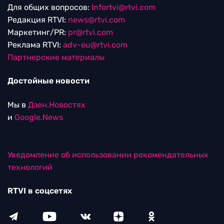
Для общих вопросов:
Infortvi@rtvi.com
Редакция RTVI:
news@rtvi.com
Маркетинг/PR:
pr@rtvi.com
Реклама RTVI:
adv-eu@rtvi.com
Партнерские материалы
Достойные новости
Мы в
Дзен.Новостях
и
Google.News
Уведомление об использовании рекомендательных
технологий
RTVI в соцсетях