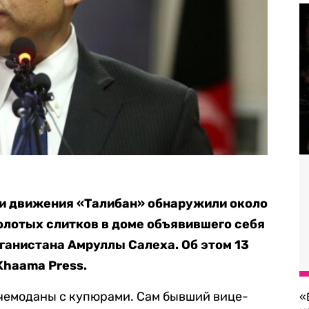
ии движения «Талибан» обнаружили около
золотых слитков в доме объявившего себя
анистана Амруллы Салеха. Об этом 13
Khaama Press.
 чемоданы с купюрами. Сам бывший вице-
«