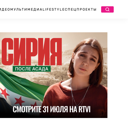
ИДЕО
МУЛЬТИМЕДИА
LIFESTYLE
СПЕЦПРОЕКТЫ