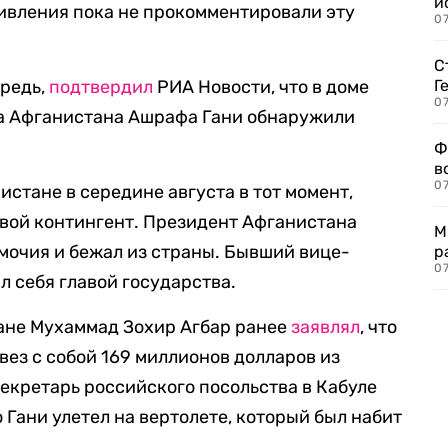
и
ивления пока не прокомментировали эту
0
С
ередь,
подтвердил
РИА Новости, что в доме
Г
07
а Афганистана Ашрафа Гани обнаружили
Ф
в
07
истане в середине августа в тот момент,
вой контингент. Президент Афганистана
М
мочия и бежал из страны. Бывший вице-
р
07
л себя главой государства.
ане Мухаммад Зохир Агбар ранее
заявлял
, что
увез с собой 169 миллионов долларов из
екретарь российского посольства в Кабуле
то Гани улетел на вертолете, который был набит