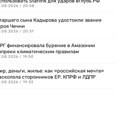
спользовать Starlink для ударов вглубь РФ
7.08.2026 / 20:58
таршего сына Кадырова удостоили звания
ероя Чечни
.08.2026 / 20:31
РГ финансировала бурение в Амазонии
опреки климатическим правилам
.08.2026 / 19:50
ир, деньги, жилье: как «российская мечта»
асколола сторонников ЕР, КПРФ и ЛДПР
.08.2026 / 19:33