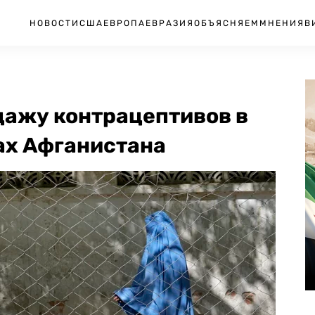
НОВОСТИ
США
ЕВРОПА
ЕВРАЗИЯ
ОБЪЯСНЯЕМ
МНЕНИЯ
В
дажу контрацептивов в
ах Афганистана