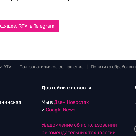
дящее. RTVI в Telegram
И RTVI
|
Пользовательское соглашение
|
Политика обработки
Достойные новости
Ленинская
Мы в
Дзен.Новостях
и
Google.News
Уведомление об использовании
рекомендательных технологий