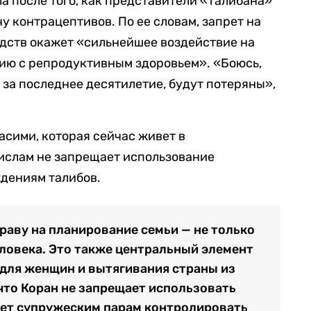
а после того, как представители «Талибана»*
у контрацептивов. По ее словам, запрет на
дств окажет «сильнейшее воздействие на
ию с репродуктивным здоровьем». «Боюсь,
 за последнее десятилетие, будут потеряны»,
сими, которая сейчас живет в
 ислам не запрещает использование
ждениям талибов.
раву на планирование семьи — не только
ловека. Это также центральный элемент
для женщин и вытягивания страны из
что Коран не запрещает использовать
ает супружеским парам контролировать