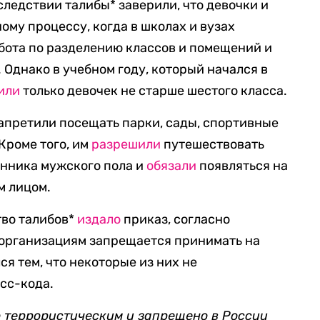
едствии талибы* заверили, что девочки и
ому процессу, когда в школах и вузах
бота по разделению классов и помещений и
Однако в учебном году, который начался в
или
только девочек не старше шестого класса.
апретили посещать парки, сады, спортивные
Кроме того, им
разрешили
путешествовать
енника мужского пола и
обязали
появляться на
м лицом.
тво талибов*
издало
приказ, согласно
организациям запрещается принимать на
я тем, что некоторые из них не
сс-кода.
 террористическим и запрещено в России