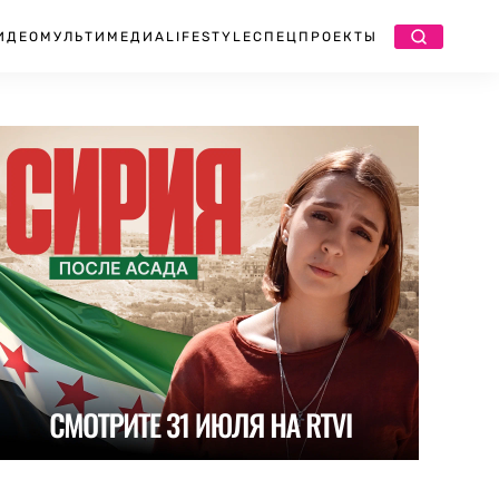
ИДЕО
МУЛЬТИМЕДИА
LIFESTYLE
СПЕЦПРОЕКТЫ