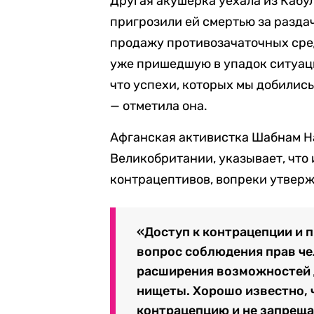
Другая акушерка уехала из Кабул
пригрозили ей смертью за раздач
продажу противозачаточных сре
уже пришедшую в упадок ситуац
что успехи, которых мы добились
— отметила она.
Афганская активистка Шабнам На
Великобритании, указывает, что
контрацептивов, вопреки утвер
«Доступ к контрацепции и п
вопрос соблюдения прав че
расширения возможностей 
нищеты. Хорошо известно, 
контрацепцию и не запрещ