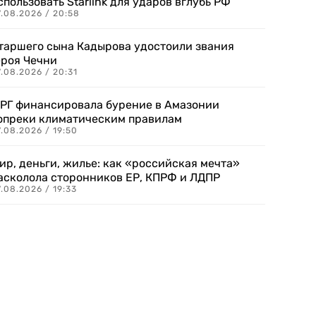
спользовать Starlink для ударов вглубь РФ
7.08.2026 / 20:58
таршего сына Кадырова удостоили звания
ероя Чечни
.08.2026 / 20:31
РГ финансировала бурение в Амазонии
опреки климатическим правилам
.08.2026 / 19:50
ир, деньги, жилье: как «российская мечта»
асколола сторонников ЕР, КПРФ и ЛДПР
.08.2026 / 19:33