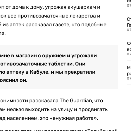
и
0
т от дома к дому, угрожая акушеркам и
лок все противозачаточные лекарства и
С
из аптек рассказал газете, что подобные
Г
07
ля.
Ф
в
07
мне в магазин с оружием и угрожали
противозачаточные таблетки. Они
М
ю аптеку в Кабуле, и мы прекратили
р
07
ояснил он.
онимности рассказала The Guardian, что
ам нельзя выходить на улицу и продвигать
д населением, это ненужная работа».