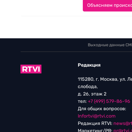
Объясняем происхо
Выходные данные СМ
Редакция
115280, г. Москва, ул. 
слобода,
д. 26, этаж 2
тел:
+7 (499) 579-86-96
Для общих вопросов:
Infortvi@rtvi.com
Редакция RTVI:
news@rt
Маркетинг/PR:
pr@rtvi