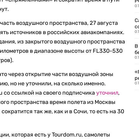
Р
07
нут.
С
 часть воздушного пространства, 27 августа
с
пять источников в российских авиакомпаниях.
07
ания, из закрытого воздушного пространства
В
илометров в диапазоне высоты от FL330-530
б
07
тров).
«
что через открытие части воздушной зоны
р
ию, но не уточнили, на сколько именно.
07
u со ссылкой на своего подписчика
уточнил
,
ого пространства время полета из Москвы
ократится так же, как и в Сочи, то есть на 30
ии, которая есть у Tourdom.ru, самолеты