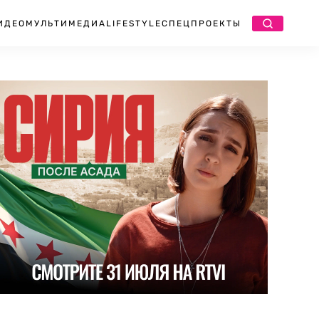
ИДЕО
МУЛЬТИМЕДИА
LIFESTYLE
СПЕЦПРОЕКТЫ