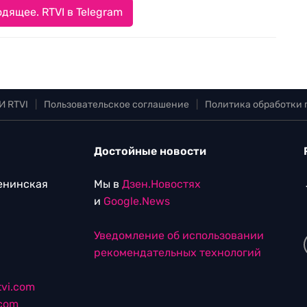
дящее. RTVI в Telegram
И RTVI
|
Пользовательское соглашение
|
Политика обработки
Достойные новости
Ленинская
Мы в
Дзен.Новостях
и
Google.News
Уведомление об использовании
рекомендательных технологий
vi.com
.com